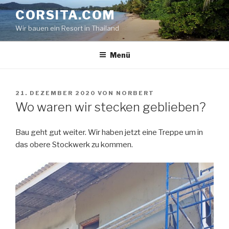
Zum
CORSITA.COM
Inhalt
Wir bauen ein Resort in Thailand
springen
Menü
VERÖFFENTLICHT
21. DEZEMBER 2020
VON
NORBERT
AM
Wo waren wir stecken geblieben?
Bau geht gut weiter. Wir haben jetzt eine Treppe um in
das obere Stockwerk zu kommen.